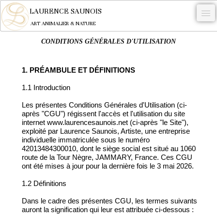
LAURENCE SAUNOIS
ART ANIMALIER & NATURE
CONDITIONS GÉNÉRALES D'UTILISATION
-
NYMPHEUS LUMINANSIS.
1. PRÉAMBULE ET DÉFINITIONS
OEUVRES
1.1 Introduction
BECASSE
Les présentes Conditions Générales d'Utilisation (ci-
après "CGU") régissent l'accès et l'utilisation du site
COMMANDE
internet www.laurencesaunois.net (ci-après "le Site"),
exploité par Laurence Saunois, Artiste, une entreprise
L'ARTISTE.
individuelle immatriculée sous le numéro
42013484300010, dont le siège social est situé au 1060
NEWS
route de la Tour Nègre, JAMMARY, France. Ces CGU
ont été mises à jour pour la dernière fois le 3 mai 2026.
CONTACT
1.2 Définitions
Français
Dans le cadre des présentes CGU, les termes suivants
auront la signification qui leur est attribuée ci-dessous :
0