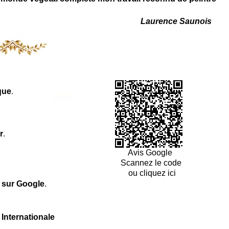
Laurence Saunois
que
.
r
.
Avis Google
Scannez le code
ou cliquez ici
l sur Google
.
 Internationale