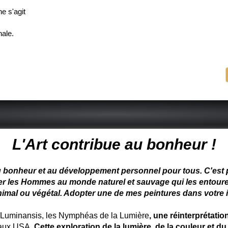
ne s'agit
nale.
 peintre animalier - peintre animalier - peintre animalier célèbre
L'Art contribue au bonheur !
u bonheur et au développement personnel pour tous. C'est pou
ter les Hommes au monde naturel et sauvage qui les entoure
nimal ou végétal. Adopter une de mes peintures dans votre in
uminansis, les Nymphéas de la Lumière
, une réinterprétati
 aux USA
. Cette exploration de la lumière, de la couleur et