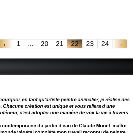
←
1
...
20
21
22
23
24
→
 - connue - reconnue - femme
rquoi, en tant qu'artiste peintre animalier, je réalise des
. Chacune création est unique et vous reliera d'une
térieur, c'est adopter une manière de voir la vie à travers
on contemporaine du jardin d'eau de Claude Monet, maître
 du monde végétal complète mon travail reconnu de peintre