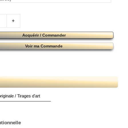
+
Acquérir / Commander
Voir ma Commande
iginale / Tirages d'art
ptionnelle