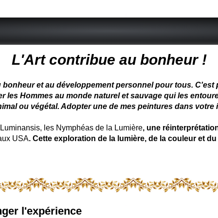
 peintre animalier - peintre animalier - peintre animalier célèbre
L'Art contribue au bonheur !
u bonheur et au développement personnel pour tous. C'est pou
ter les Hommes au monde naturel et sauvage qui les entoure
nimal ou végétal. Adopter une de mes peintures dans votre in
uminansis, les Nymphéas de la Lumière
, une réinterprétati
 aux USA
. Cette exploration de la lumière, de la couleur et
ger l'expérience