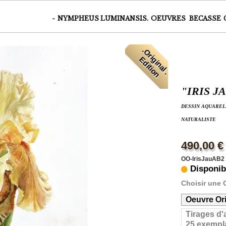
-
NYMPHEUS LUMINANSIS.
OEUVRES
BECASSE
.
O
r
i
i
n
a
l
.
d
i
t
i
o
g
E
n
"IRIS 
DESSIN AQUAREL
NATURALISTE
490,00 €
OO-IrisJauAB2
Disponib
Choisir une 
Oeuvre Ori
Tirages d'
25 exempla