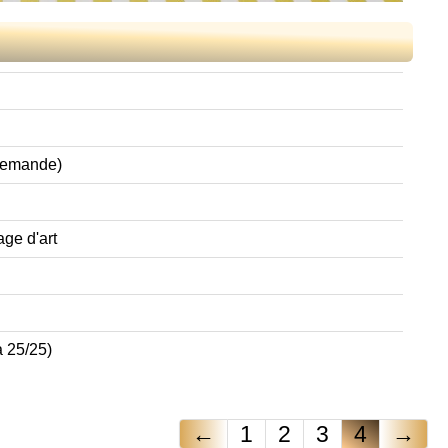
 demande)
age d'art
à 25/25)
←
1
2
3
4
→