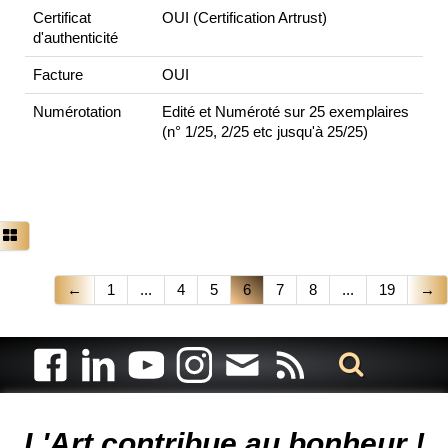
Certificat
OUI (Certification Artrust)
d'authenticité
Facture
OUI
Numérotation
Edité et Numéroté sur 25 exemplaires
(n° 1/25, 2/25 etc jusqu'à 25/25)
←
1
...
4
5
6
7
8
...
19
→
Artiste animalier - artiste peintre animalier - peintre animalier -
peintre animalier célèbre - connue - reconnue - femme
L'Art contribue au bonheur !