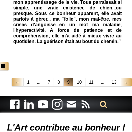
mon apprentissage de la vie. Tous parraîssait si
simple, une vraie existence de chien...ou
presque. Sous ce bonheur apparent, elle avait
parfois à gérer... ma "folie", mon mal-être, mes
crises d'angoisse...en un mot ma maladie,
l'hyperactivité. A force de patience et de
compréhension, elle m'a aidé à mieux vivre au
quotidien. La guérison était au bout du chemin."
←
1
...
7
8
9
10
11
...
13
→
Artiste animalier - artiste peintre animalier - peintre animalier -
peintre animalier célèbre - connue - reconnue - femme
L'Art contribue au bonheur !