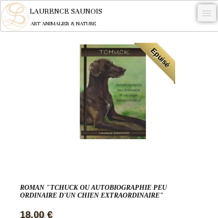
LAURENCE SAUNOIS
ART ANIMALIER & NATURE
-
Epuisé
NYMPHEUS LUMINANSIS.
OEUVRES
BECASSE
COMMANDE
L'ARTISTE.
NEWS
CONTACT
ROMAN "TCHUCK OU AUTOBIOGRAPHIE PEU
Français
ORDINAIRE D'UN CHIEN EXTRAORDINAIRE"
18,00 €
0