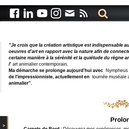
Artiste animalier - artiste
"Je crois que la création artistique est indispensable a
oeuvres d'art en rapport avec la nature afin de connec
certaine manière à la sérénité et la quiétude du règne a
l'
art animalier contemporain
.
Ma démarche se prolonge aujourd'hui avec
Nympheus L
de l'impressionniste, actuellement en
tournée muséale
animalier".
Prolon
>
Carnets de Bord
: Découvrez mes expériences, me