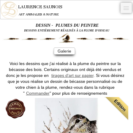
LAURENCE SAUNOIS
ART ANIMALIER & NATURE
DESSIN - PLUMES DU PEINTRE
-
DESSINS ENTIÈREMENT RÉALISÉS À LA PLUME D'OISEAU
NYMPHEUS LUMINANSIS.
OEUVRES
Galerie
BECASSE
Voici les dessins que j'ai réalisé à la plume du peintre sur la
bécasse des bois. Certains originaux ont déjà été vendus et
COMMANDE
donc je les propose en
tirages d'art sur papier
. Si vous désirez
que je vous réalise un dessin de bécasse personnalisé ou de
L'ARTISTE.
votre chien à la plume, rendez-vous dans la rubrique
"
Commander
" pour plus de renseignements
NEWS
Edition
CONTACT
Français
0