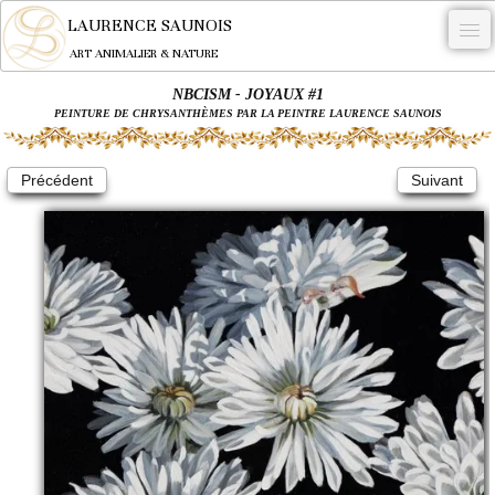
LAURENCE SAUNOIS
ART ANIMALIER & NATURE
NBCISM - JOYAUX #1
-
PEINTURE DE CHRYSANTHÈMES PAR LA PEINTRE LAURENCE SAUNOIS
NYMPHEUS LUMINANSIS.
Précédent
Suivant
OEUVRES
BECASSE
COMMANDE
L'ARTISTE.
NEWS
CONTACT
Français
0