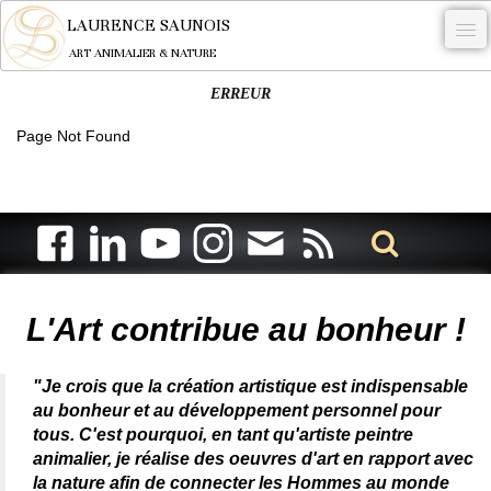
LAURENCE SAUNOIS
ART ANIMALIER & NATURE
ERREUR
-
Page Not Found
NYMPHEUS LUMINANSIS.
OEUVRES
BECASSE
COMMANDE
Artiste animalier - artiste peintre animalier - peintre animalier -
peintre animalier célèbre - connue - reconnue - femme
L'ARTISTE.
L'Art contribue au bonheur !
NEWS
"Je crois que la création artistique est indispensable
CONTACT
au bonheur et au développement personnel pour
tous. C'est pourquoi, en tant qu'artiste peintre
Français
animalier, je réalise des oeuvres d'art en rapport avec
la nature afin de connecter les Hommes au monde
0