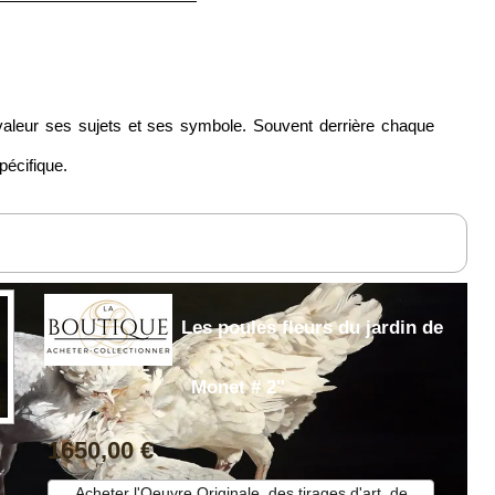
n valeur ses sujets et ses symbole. Souvent derrière chaque
pécifique.
Les poules fleurs du jardin de
Monet # 2"
1650,00 €
Acheter l'Oeuvre Originale, des tirages d'art, de