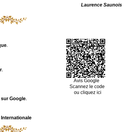
Laurence Saunois
que
.
r
.
Avis Google
Scannez le code
ou cliquez ici
l sur Google
.
 Internationale