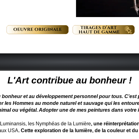
Page 8 sur 18
 peintre animalier - peintre animalier - peintre animalier célèbre
L'Art contribue au bonheur !
u bonheur et au développement personnel pour tous. C'est pou
ter les Hommes au monde naturel et sauvage qui les entoure
nimal ou végétal. Adopter une de mes peintures dans votre in
uminansis, les Nymphéas de la Lumière
, une réinterprétati
 aux USA
. Cette exploration de la lumière, de la couleur et