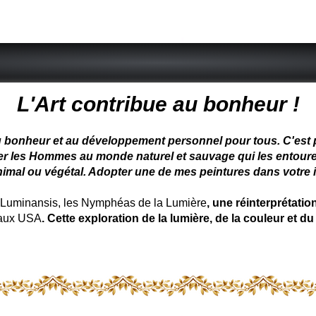
 peintre animalier - peintre animalier - peintre animalier célèbre
L'Art contribue au bonheur !
u bonheur et au développement personnel pour tous. C'est pou
ter les Hommes au monde naturel et sauvage qui les entoure
nimal ou végétal. Adopter une de mes peintures dans votre in
uminansis, les Nymphéas de la Lumière
, une réinterprétati
 aux USA
. Cette exploration de la lumière, de la couleur et