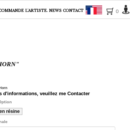
| Artiste Peintre animalier | Peintre animalier | Laurence Saunois |Faune
Français
COMMANDE
L'ARTISTE.
NEWS
CONTACT
0
 HORN"
Horn
s d'informations, veuillez me Contacter
Option
en résine
nale