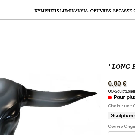
ile | Tirages sur Papier | Tirage sur verre plexiglass |Artiste animalier 
-
NYMPHEUS LUMINANSIS.
OEUVRES
BECASSE
"LONG
0,00 €
OO-SculptLong
Pour plu
Choisir une 
Sculpture 
Oeuvre Origi