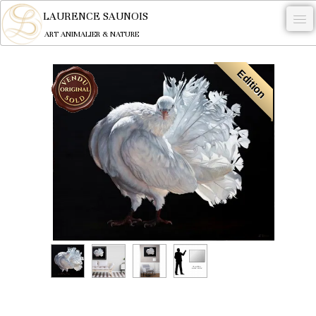
LAURENCE SAUNOIS
ART ANIMALIER & NATURE
-
Edition
NYMPHEUS LUMINANSIS.
OEUVRES
BECASSE
COMMANDE
L'ARTISTE.
NEWS
CONTACT
Français
0