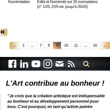
Numérotation
Edité et Numéroté sur 25 exemplaires
(n° 1/25, 2/25 etc jusqu'à 25/25)
←
1
...
7
8
9
10
11
...
16
→
Artiste animalier - artiste peintre animalier - peintre animalier -
peintre animalier célèbre - connue - reconnue - femme
L'Art contribue au bonheur !
"Je crois que la création artistique est indispensable
au bonheur et au développement personnel pour
tous. C'est pourquoi, en tant qu'artiste peintre