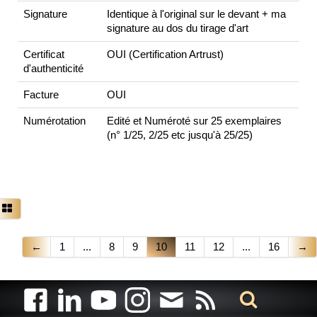
Signature
Identique à l'original sur le devant + ma
signature au dos du tirage d'art
Certificat
OUI (Certification Artrust)
d'authenticité
Facture
OUI
Numérotation
Edité et Numéroté sur 25 exemplaires
(n° 1/25, 2/25 etc jusqu'à 25/25)
←
1
...
8
9
10
11
12
...
16
→