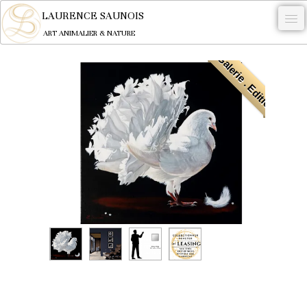
LAURENCE SAUNOIS
ART ANIMALIER & NATURE
. Galerie . Edition
-
NYMPHEUS LUMINANSIS.
OEUVRES
BECASSE
COMMANDE
L'ARTISTE.
NEWS
CONTACT
Français
0