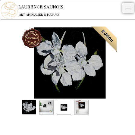
LAURENCE SAUNOIS
ART ANIMALIER & NATURE
-
Edition
NYMPHEUS LUMINANSIS.
OEUVRES
BECASSE
COMMANDE
L'ARTISTE.
NEWS
CONTACT
Français
0