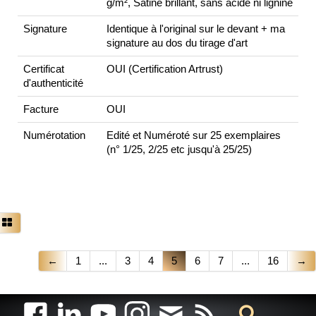
g/m², Satiné brillant, sans acide ni lignine
Signature
Identique à l'original sur le devant + ma
signature au dos du tirage d'art
Certificat
OUI (Certification Artrust)
d'authenticité
Facture
OUI
Numérotation
Edité et Numéroté sur 25 exemplaires
(n° 1/25, 2/25 etc jusqu'à 25/25)
←
1
...
3
4
5
6
7
...
16
→