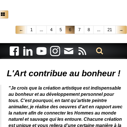
←
1
...
4
5
6
7
8
...
21
→
Artiste animalier - artiste peintre animalier - peintre animalier -
peintre animalier célèbre - connue - reconnue - femme
L'Art contribue au bonheur !
"Je crois que la création artistique est indispensable
au bonheur et au développement personnel pour
tous. C'est pourquoi, en tant qu'artiste peintre
animalier, je réalise des oeuvres d'art en rapport avec
la nature afin de connecter les Hommes au monde
naturel et sauvage qui les entoure. Chacune création
est unique et vous reliera d'une certaine manière à la