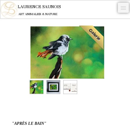
LAURENCE SAUNOIS
ART ANIMALIER & NATURE
-
Galerie
NYMPHEUS LUMINANSIS.
OEUVRES
BECASSE
COMMANDE
L'ARTISTE.
NEWS
CONTACT
Français
"APRÈS LE BAIN"
0