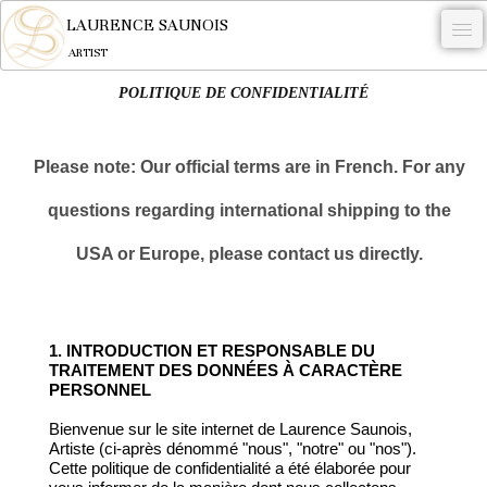
LAURENCE SAUNOIS
ARTIST
POLITIQUE DE CONFIDENTIALITÉ
.
NYMPHEUS LUMINANSIS.
Please note: Our official terms are in French. For any
ARTWORKS
questions regarding international shipping to the
WOODCOCK
USA or Europe, please contact us directly.
COMMISSION
ARTIST
NEWS
1. INTRODUCTION ET RESPONSABLE DU
TRAITEMENT DES DONNÉES À CARACTÈRE
CONTACT
PERSONNEL
Bienvenue sur le site internet de Laurence Saunois,
English
Artiste (ci-après dénommé "nous", "notre" ou "nos").
Cette politique de confidentialité a été élaborée pour
0