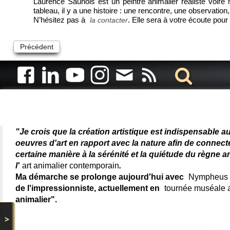
Laurence Saunois est un peintre animalier réaliste voire
tableau, il y a une histoire : une rencontre, une observati
N’hésitez pas à
. Elle sera à votre écoute po
la contacter
Précédent
Artiste animalier - artiste
"Je crois que la création artistique est indispensable a
oeuvres d'art en rapport avec la nature afin de connec
certaine manière à la sérénité et la quiétude du règne a
l'
art animalier contemporain
.
Ma démarche se prolonge aujourd'hui avec
Nympheus L
de l'impressionniste, actuellement en
tournée muséale
animalier".
>