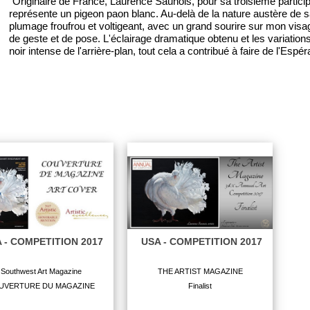
"Originaire de France, Laurence Saunois, pour sa troisième particip
représente un pigeon paon blanc. Au-delà de la nature austère de sa p
plumage froufrou et voltigeant, avec un grand sourire sur mon visag
de geste et de pose. L'éclairage dramatique obtenu et les variatio
noir intense de l'arrière-plan, tout cela a contribué à faire de l'Esp
 - COMPETITION 2017
USA - COMPETITION 2017
Southwest Art Magazine
THE ARTIST MAGAZINE
UVERTURE DU MAGAZINE
Finalist