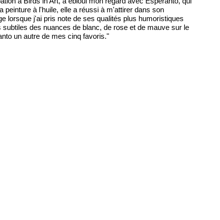
ation à Birds in Art, a ébloui mon regard avec Esperanto, qui
einture à l'huile, elle a réussi à m'attirer dans son
e lorsque j'ai pris note de ses qualités plus humoristiques
ns subtiles des nuances de blanc, de rose et de mauve sur le
éranto un autre de mes cinq favoris."