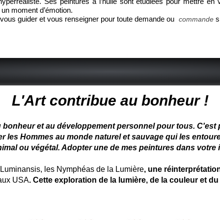
 hyperréaliste. Ses peintures à l’huile sont étudiées pour mettre e
on, un moment d’émotion.
ur vous guider et vous renseigner pour toute demande ou
s
commande
Page 13 sur 18
 peintre animalier - peintre animalier - peintre animalier célèbre
L'Art contribue au bonheur !
u bonheur et au développement personnel pour tous. C'est pou
ter les Hommes au monde naturel et sauvage qui les entoure
nimal ou végétal. Adopter une de mes peintures dans votre in
uminansis, les Nymphéas de la Lumière
, une réinterprétati
 aux USA
. Cette exploration de la lumière, de la couleur et