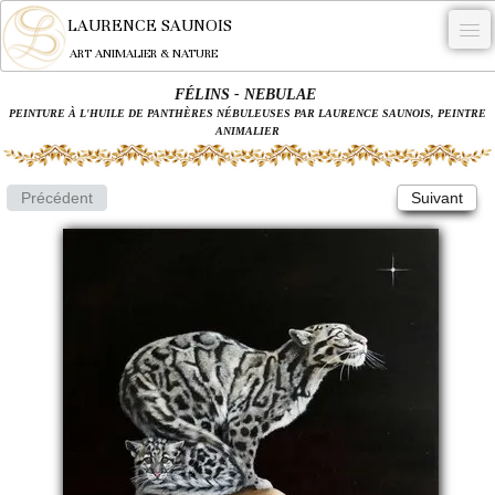
LAURENCE SAUNOIS
ART ANIMALIER & NATURE
FÉLINS - NEBULAE
-
PEINTURE À L'HUILE DE PANTHÈRES NÉBULEUSES PAR LAURENCE SAUNOIS, PEINTRE
ANIMALIER
NYMPHEUS LUMINANSIS.
OEUVRES
Précédent
Suivant
BECASSE
COMMANDE
L'ARTISTE.
NEWS
CONTACT
Français
0