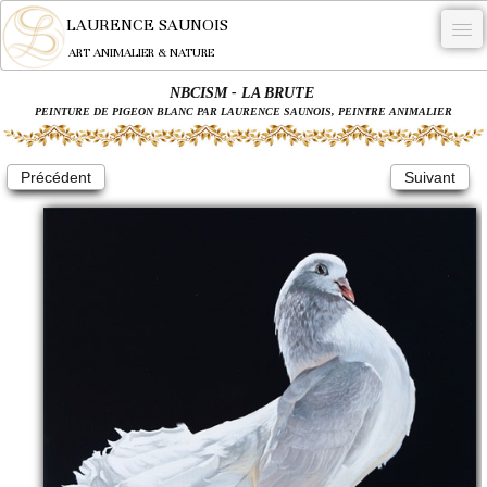
LAURENCE SAUNOIS
ART ANIMALIER & NATURE
NBCISM - LA BRUTE
-
PEINTURE DE PIGEON BLANC PAR LAURENCE SAUNOIS, PEINTRE ANIMALIER
NYMPHEUS LUMINANSIS.
Précédent
Suivant
OEUVRES
BECASSE
COMMANDE
L'ARTISTE.
NEWS
CONTACT
Français
0