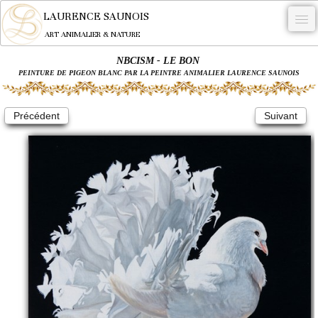
LAURENCE SAUNOIS
ART ANIMALIER & NATURE
NBCISM - LE BON
-
PEINTURE DE PIGEON BLANC PAR LA PEINTRE ANIMALIER LAURENCE SAUNOIS
NYMPHEUS LUMINANSIS.
Précédent
Suivant
OEUVRES
BECASSE
COMMANDE
L'ARTISTE.
NEWS
CONTACT
Français
0