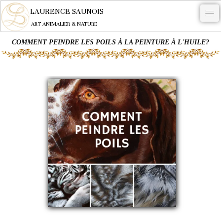
LAURENCE SAUNOIS
ART ANIMALIER & NATURE
COMMENT PEINDRE LES POILS À LA PEINTURE À L'HUILE?
-
NYMPHEUS LUMINANSIS.
OEUVRES
BECASSE
COMMANDE
L'ARTISTE.
NEWS
CONTACT
Français
0