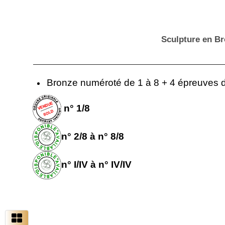
Sculpture en B
Bronze numéroté de 1 à 8 + 4 épreuves d'
n° 1/8
n° 2/8 à n° 8/8
n° I/IV à n° IV/IV