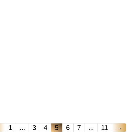
←
1
...
3
4
5
6
7
...
11
→