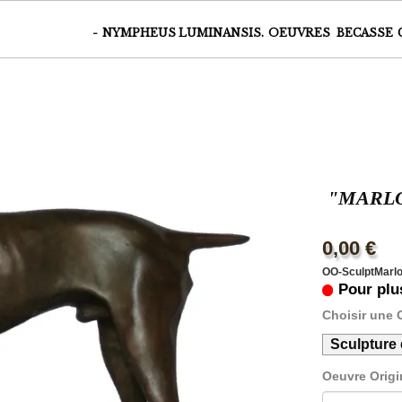
ile | Tirages sur Papier | Tirage sur verre plexiglass |Artiste animalier 
-
NYMPHEUS LUMINANSIS.
OEUVRES
BECASSE
"MARLO
0,00 €
OO-SculptMarl
Pour plu
Choisir une 
Sculpture 
Oeuvre Origi