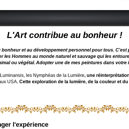
 peintre animalier - peintre animalier - peintre animalier célèbre
L'Art contribue au bonheur !
u bonheur et au développement personnel pour tous. C'est pou
ter les Hommes au monde naturel et sauvage qui les entoure
nimal ou végétal. Adopter une de mes peintures dans votre in
uminansis, les Nymphéas de la Lumière
, une réinterprétati
 aux USA
. Cette exploration de la lumière, de la couleur et
ger l'expérience