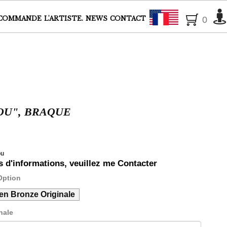
| Artiste Peintre animalier | Peintre animalier | Laurence Saunois |Faune
Français
COMMANDE
L'ARTISTE.
NEWS
CONTACT
0
U", BRAQUE
ou
s d'informations, veuillez me Contacter
Option
en Bronze Originale
nale