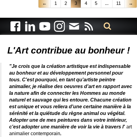
←
1
2
3
4
5
...
11
→
Artiste animalier - artiste peintre animalier - peintre animalier -
peintre animalier célèbre - connue - reconnue - femme
L'Art contribue au bonheur !
"Je crois que la création artistique est indispensable
au bonheur et au développement personnel pour
tous. C'est pourquoi, en tant qu'artiste peintre
animalier, je réalise des oeuvres d'art en rapport avec
la nature afin de connecter les Hommes au monde
naturel et sauvage qui les entoure. Chacune création
est unique et vous reliera d'une certaine manière à la
sérénité et la quiétude du règne animal ou végétal.
Adopter une de mes peintures dans votre intérieur,
c'est adopter une manière de voir la vie à travers l'
art
animalier contemporain
.