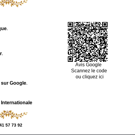
que
.
r
.
Avis Google
Scannez le code
ou cliquez ici
l sur Google
.
 Internationale
41 57 73 92