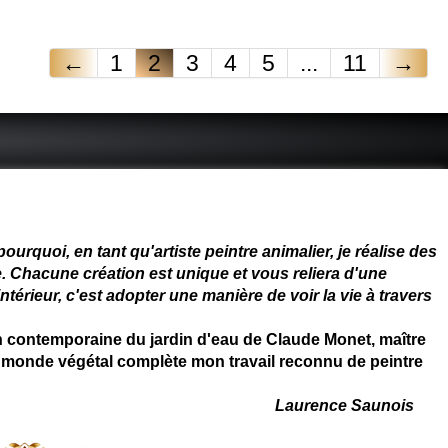
←
1
2
3
4
5
...
11
→
 - connue - reconnue - femme
rquoi, en tant qu'artiste peintre animalier, je réalise des
. Chacune création est unique et vous reliera d'une
térieur, c'est adopter une manière de voir la vie à travers
on contemporaine du jardin d'eau de Claude Monet, maître
 du monde végétal complète mon travail reconnu de peintre
Laurence Saunois