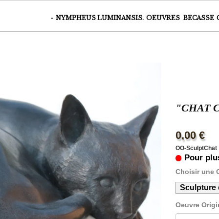
ile | Tirages sur Papier | Tirage sur verre plexiglass |Artiste animalier 
-
NYMPHEUS LUMINANSIS.
OEUVRES
BECASSE
"CHAT 
0,00 €
OO-SculptChat
Pour plu
Choisir une 
Sculpture 
Oeuvre Origi