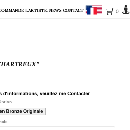
| Artiste Peintre animalier | Peintre animalier | Laurence Saunois |Faune
Français
COMMANDE
L'ARTISTE.
NEWS
CONTACT
0
CHARTREUX"
s d'informations, veuillez me Contacter
Option
en Bronze Originale
nale