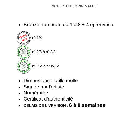
SCULPTURE ORIGINALE
:
Bronze numéroté de 1 à 8 + 4 épreuves d'
n° 1/8
n° 2/8 à n° 8/8
n° I/IV à n° IV/IV
Dimensions : Taille réelle
Signée par l'artiste
Numérotée
Certificat d'authenticité
6 à 8 semaines
DELAIS DE LIVRAISON
: