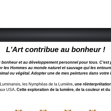
 peintre animalier - peintre animalier - peintre animalier célèbre
L'Art contribue au bonheur !
u bonheur et au développement personnel pour tous. C'est pou
ter les Hommes au monde naturel et sauvage qui les entoure
nimal ou végétal. Adopter une de mes peintures dans votre in
uminansis, les Nymphéas de la Lumière
, une réinterprétati
 aux USA
. Cette exploration de la lumière, de la couleur et